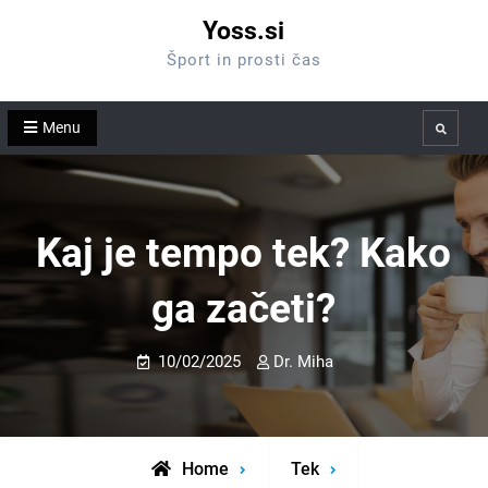
Skip
Yoss.si
to
Šport in prosti čas
content
Menu
Search
Kaj je tempo tek? Kako
ga začeti?
10/02/2025
Dr. Miha
Home
Tek