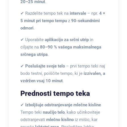
20–25 minut
.
✔ Razdelite tempo tek na
intervale
– npr.
4 ×
5 minut pri tempo tempu
z
90-sekundnimi
odmori
.
✔ Uporabite
aplikacijo za srčni utrip
in
ciljajte na
80–90 % vašega maksimalnega
srčnega utripa
.
✔
Poslušajte svoje telo
– prvi tempo teki naj
bodo testni, poiščite tempo, ki je
izzivalen, a
vzdržen vsaj 10 minut
.
Prednosti tempo teka
✔
Izboljšuje odstranjevanje mlečne kisline
Tempo teki
naučijo telo
, kako učinkoviteje
odstranjevati
mlečno kislino
iz mišic, kar