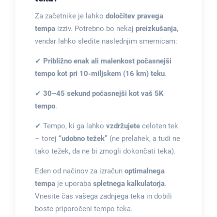
Za začetnike je lahko
določitev pravega
tempa
izziv. Potrebno bo nekaj
preizkušanja
,
vendar lahko sledite naslednjim smernicam:
✔
Približno enak ali malenkost počasnejši
tempo kot pri 10-miljskem (16 km) teku
.
✔
30–45 sekund počasnejši kot vaš 5K
tempo
.
✔ Tempo, ki ga lahko
vzdržujete
celoten tek
– torej
“udobno težek”
(ne prelahek, a tudi ne
tako težek, da ne bi zmogli dokončati teka).
Eden od načinov za izračun
optimalnega
tempa
je uporaba
spletnega kalkulatorja
.
Vnesite čas vašega zadnjega teka in dobili
boste priporočeni tempo teka.