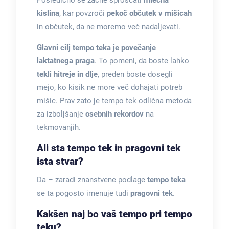
Posledično se začne sproščati
mlečna
kislina
, kar povzroči
pekoč občutek v mišicah
in občutek, da ne moremo več nadaljevati.
Glavni cilj tempo teka je povečanje
laktatnega praga
. To pomeni, da boste lahko
tekli hitreje in dlje
, preden boste dosegli
mejo, ko kisik ne more več dohajati potreb
mišic. Prav zato je tempo tek odlična metoda
za izboljšanje
osebnih rekordov
na
tekmovanjih.
Ali sta tempo tek in pragovni tek
ista stvar?
Da – zaradi znanstvene podlage
tempo teka
se ta pogosto imenuje tudi
pragovni tek
.
Kakšen naj bo vaš tempo pri tempo
teku?