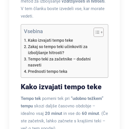
metod za izboljšanje
vzdržljivosti in hitrosti
.
V tem članku boste izvedeli vse, kar morate
vedeti.
Vsebina
Kako izvajati tempo teke
Zakaj so tempo teki učinkoviti za
izboljšanje hitrosti?
Tempo teki za začetnike – dodatni
nasveti
Prednosti tempo teka
Kako izvajati tempo teke
Tempo tek
pomeni tek pri
“udobno težkem”
tempu
skozi daljše časovno obdobje –
idealno vsaj
20 minut
in vse do
60 minut
. (Če
ste začetnik, lahko začnete s krajšimi teki –
več o tem spodaj).