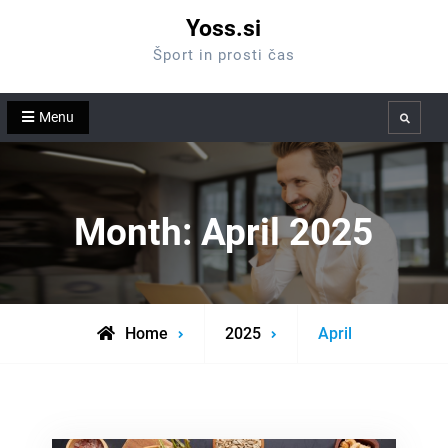
Skip
Yoss.si
to
Šport in prosti čas
content
Menu
Search
Month:
April 2025
Home
2025
April