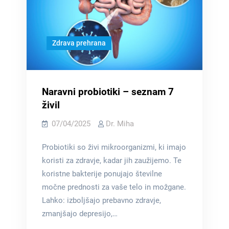
Zdrava prehrana
Naravni probiotiki – seznam 7
živil
07/04/2025
Dr. Miha
Probiotiki so živi mikroorganizmi, ki imajo
koristi za zdravje, kadar jih zaužijemo. Te
koristne bakterije ponujajo številne
močne prednosti za vaše telo in možgane.
Lahko: izboljšajo prebavno zdravje,
zmanjšajo depresijo,…