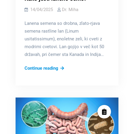
14/04/2025
Dr. Miha
Lanena semena so drobna, zlato-rjava
semena rastline lan (Linum
usitatissimum), enoletne zeli, ki cveti z
modrimi cvetovi. Lan gojijo v več kot 50
državah, pri čemer sta Kanada in Indija…
Kako
Continue reading
jesti
laneno
seme?