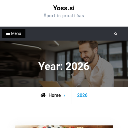
Skip
Yoss.si
to
Šport in prosti čas
content
Menu
Search
Year:
2026
Home
2026